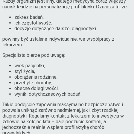
Każdy organizm jest inny, dlatego medycyna coraz większy
nacisk kładzie na personalizację profilaktyki. Oznacza to, że:
zakres badań,
ich częstotliwość,
decyzje dotyczące dalszej diagnostyki
powinny być ustalane indywidualnie, we współpracy z
lekarzem.
Specjalista bierze pod uwagę:
wiek pacjentki,
styl życia,
obciążenia rodzinne,
przebyte choroby,
obecne dolegliwości,
wyniki dotychczasowych badań.
Takie podejście zapewnia maksymalne bezpieczeństwo i
pozwala uniknąć zarówno nadmiernej, jak i zbyt rzadkiej
diagnostyki. Regularny kontakt z lekarzem to inwestycja w
zdrowie na kolejne lata – daje poczucie kontroli, a
jednocześnie realnie wspiera profilaktykę chorób
przewlekłych.