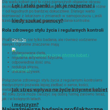
Dla wielu kobiet jest to czas pierwszych objawów okresu
Lęk i ataki paniki – jak je rozpoznać i
okołomenopauzalnego. Ich nasilenie może być bardzo różne
– od łagodnych po bardziej dokuczliwe. Dlatego warto
rozmawiać z lekarzem o zmianach w samopoczuciu i, jeśli
kiedy szukać pomocy?
trzeba, zaplanować odpowiednie badania kontrolne.
Rola zdrowego stylu życia i regularnych kontroli
Profilaktyka to nie tylko badania, ale również codzienne
Ona i On
nawyki. Ogromne znaczenie mają:
zbilansowana dieta,
regularna aktywność fizyczna,
odpowiednia ilość snu,
redukcja stresu,
unikanie używek.
Połączenie zdrowego stylu życia z regularnymi kontrolami
medycznymi pozwala lepiej zadbać o serce, kości,
Jak stres wpływa na życie intymne kobiet
metabolizm i ogólne samopoczucie. Dzięki temu kobieta po
40. roku życia może cieszyć się dobrą formą zarówno teraz,
jak i w kolejnych latach.
i mężczyzn?
Najważniejsze badania profilaktyczne