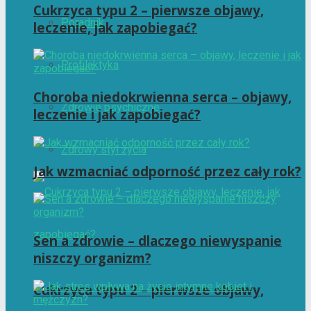
Cukrzyca typu 2 – pierwsze objawy,
Poradnik
leczenie, jak zapobiegać?
Profilaktyka
Choroba niedokrwienna serca – objawy,
Zdrowie psychiczne
leczenie i jak zapobiegać?
Zdrowy styl życia
Jak wzmacniać odporność przez cały rok?
Sen a zdrowie – dlaczego niewyspanie
niszczy organizm?
Cukrzyca typu 2 – pierwsze objawy,