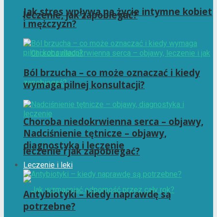
Jak stres wpływa na życie intymne kobiet
leczenie, jak zapobiegać?
i mężczyzn?
Ból brzucha – co może oznaczać i kiedy
wymaga pilnej konsultacji?
Choroba niedokrwienna serca – objawy,
Nadciśnienie tętnicze – objawy,
diagnostyka i leczenie
leczenie i jak zapobiegać?
Leczenie i leki
Antybiotyki – kiedy naprawdę są
potrzebne?