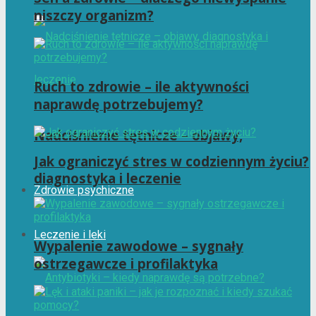
niszczy organizm?
Ruch to zdrowie – ile aktywności
naprawdę potrzebujemy?
Nadciśnienie tętnicze – objawy,
Jak ograniczyć stres w codziennym życiu?
diagnostyka i leczenie
Zdrowie psychiczne
Leczenie i leki
Wypalenie zawodowe – sygnały
ostrzegawcze i profilaktyka