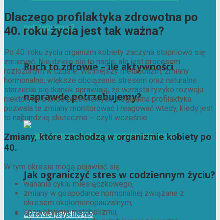
Dlaczego profilaktyka zdrowotna po
40. roku życia jest tak ważna?
Po 40. roku życia organizm kobiety zaczyna stopniowo się
zmieniać. Nie dzieje się to nagle, ale jest procesem
Ruch to zdrowie – ile aktywności
rozłożonym w czasie. Wolniejszy metabolizm, zmiany
hormonalne, większe obciążenie stresem oraz naturalne
starzenie się tkanek sprawiają, że wzrasta ryzyko rozwoju
naprawdę potrzebujemy?
niektórych chorób przewlekłych. Regularna profilaktyka
pozwala te zmiany monitorować i reagować wtedy, kiedy jest
to najbardziej skuteczne – czyli wcześnie.
Zmiany, które zachodzą w organizmie kobiety po
40.
W tym okresie mogą pojawiać się:
Jak ograniczyć stres w codziennym życiu?
wahania cyklu miesiączkowego,
zmiany w gospodarce hormonalnej związane z
okresem okołomenopauzalnym,
spowolnienie metabolizmu,
Zdrowie psychiczne