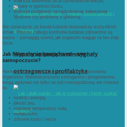
większa skłonność do przybierania na wadze,
zmiany w gęstości kości,
większa podatność na nadciśnienie, zaburzenia
lipidowe czy problemy z glikemią.
Nie oznacza to, że każda kobieta doświadczy wszystkich
zmian. Właśnie dlatego kontrolne badania zdrowotne są
ważne – pomagają ocenić, jak organizm reaguje na ten etap
życia.
Wypalenie zawodowe – sygnały
Jak hormony wpływają na zdrowie i
samopoczucie?
ostrzegawcze i profilaktyka
Hormony odgrywają kluczową rolę w funkcjonowaniu
organizmu. Wahania poziomu estrogenów i progesteronu
mogą wpływać nie tylko na cykl miesiączkowy, ale również
na:
nastrój i energię,
jakość snu,
regulację temperatury ciała,
metabolizm,
zdrowie kości i serca.