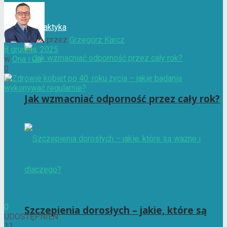
Profilaktyka
przez
Grzegorz Karcz
8 grudnia, 2025
w
Ona i On
0
Jak wzmacniać odporność przez cały rok?
0
Szczepienia dorosłych – jakie, które są
UDOSTĘPNIEŃ
11