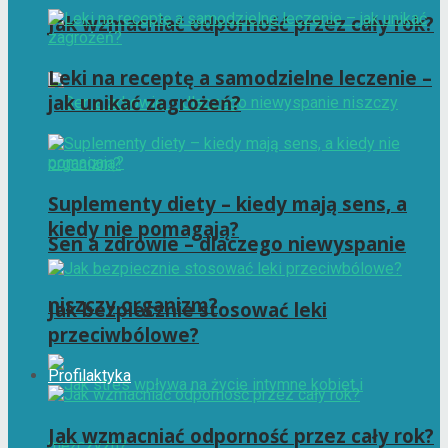
Jak wzmacniać odporność przez cały rok?
Leki na receptę a samodzielne leczenie –
jak unikać zagrożeń?
Suplementy diety – kiedy mają sens, a
kiedy nie pomagają?
Sen a zdrowie – dlaczego niewyspanie
niszczy organizm?
Jak bezpiecznie stosować leki
przeciwbólowe?
Profilaktyka
Jak wzmacniać odporność przez cały rok?