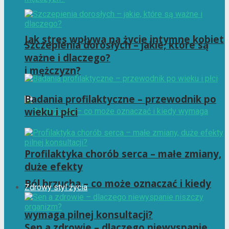
Jak stres wpływa na życie intymne kobiet
Szczepienia dorosłych – jakie, które są
ważne i dlaczego?
i mężczyzn?
Badania profilaktyczne – przewodnik po
wieku i płci
Profilaktyka chorób serca – małe zmiany,
duże efekty
Ból brzucha – co może oznaczać i kiedy
Zdrowy styl życia
wymaga pilnej konsultacji?
Sen a zdrowie – dlaczego niewyspanie