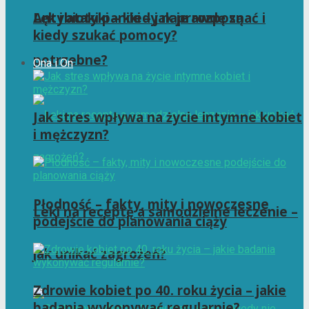
Antybiotyki – kiedy naprawdę są
Lęk i ataki paniki – jak je rozpoznać i
kiedy szukać pomocy?
potrzebne?
Ona i On
Jak stres wpływa na życie intymne kobiet
i mężczyzn?
Płodność – fakty, mity i nowoczesne
Leki na receptę a samodzielne leczenie –
podejście do planowania ciąży
jak unikać zagrożeń?
Zdrowie kobiet po 40. roku życia – jakie
badania wykonywać regularnie?