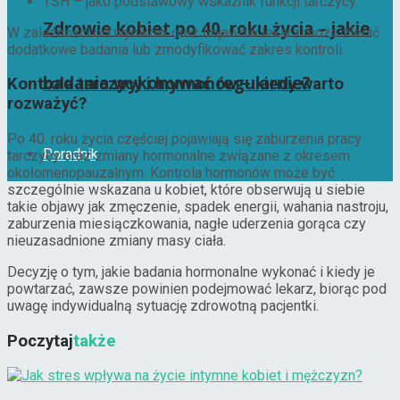
TSH – jako podstawowy wskaźnik funkcji tarczycy.
Zdrowie kobiet po 40. roku życia – jakie
W zależności od wyników oraz objawów lekarz może zlecić
dodatkowe badania lub zmodyfikować zakres kontroli.
badania wykonywać regularnie?
Kontrola tarczycy i hormonów – kiedy warto
rozważyć?
Po 40. roku życia częściej pojawiają się zaburzenia pracy
Poradnik
tarczycy oraz zmiany hormonalne związane z okresem
okołomenopauzalnym. Kontrola hormonów może być
szczególnie wskazana u kobiet, które obserwują u siebie
takie objawy jak zmęczenie, spadek energii, wahania nastroju,
zaburzenia miesiączkowania, nagłe uderzenia gorąca czy
nieuzasadnione zmiany masy ciała.
Decyzję o tym, jakie badania hormonalne wykonać i kiedy je
powtarzać, zawsze powinien podejmować lekarz, biorąc pod
uwagę indywidualną sytuację zdrowotną pacjentki.
Poczytaj
także