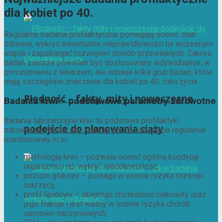
dla kobiet po 40.
Regularne badania profilaktyczne pomagają ocenić stan
zdrowia, wykryć ewentualne nieprawidłowości na wczesnym
etapie i zapobiegać rozwojowi chorób przewlekłych. Zakres
badań zawsze powinien być dostosowany indywidualnie, w
porozumieniu z lekarzem, ale istnieje kilka grup badań, które
mają szczególne znaczenie dla kobiet po 40. roku życia.
Płodność – fakty, mity i nowoczesne
Badania krwi – podstawowe parametry zdrowotne
Badania laboratoryjne krwi to podstawa profilaktyki
podejście do planowania ciąży
zdrowotnej. Warto, aby kobiety po 40. roku życia regularnie
monitorowały m.in.:
morfologię krwi – pozwala ocenić ogólną kondycję
organizmu i np. wykryć niedokrwistość,
poziom glukozy – pomaga w ocenie ryzyka rozwoju
cukrzycy,
profil lipidowy – obejmuje cholesterol całkowity oraz
jego frakcje i jest ważny w ocenie ryzyka chorób
sercowo-naczyniowych,