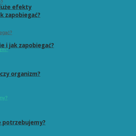
duże efekty
ak zapobiegać?
e i jak zapobiegać?
zczy organizm?
ę potrzebujemy?