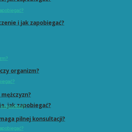
zenie i jak zapobiegać?
zczy organizm?
i mężczyzn?
ie, jak zapobiegać?
maga pilnej konsultacji?