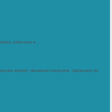
karza, zwłaszcza w ...
perckie artykuły i aktualności medyczne. Zapraszamy do