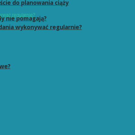
ście do planowania ciąży
dy nie pomagają?
badania wykonywać regularnie?
owe?