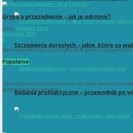
Grypa a przeziębienie – jak je odróżnić?
przez
Grzegorz Karcz
8 stycznia, 2026
0
Szczepienia dorosłych – jakie, które są wa
Wprowadzenie Grypa i przeziębienie to jedne z najczęstszych i
Popularne
Zdrowie24.com to portal stworzony dla osób, które chcą świad
przeglądania naszych stron.
Badania profilaktyczne – przewodnik po wie
Social media
Najnowsze artykuły