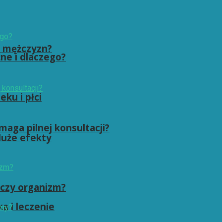
i mężczyzn?
żne i dlaczego?
ku i płci
maga pilnej konsultacji?
duże efekty
zczy organizm?
a i leczenie