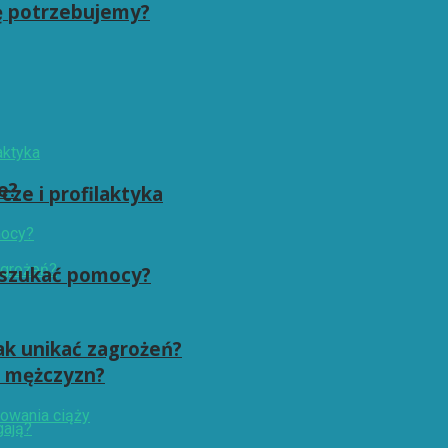
ę potrzebujemy?
e?
ze i profilaktyka
dy szukać pomocy?
jak unikać zagrożeń?
i mężczyzn?