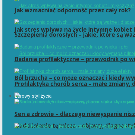
Jak wzmacniać odporność przez cały rok?
Jak stres wpływa na życie intymne kobiet 
Szczepienia dorosłych – jakie, które są wa
Badania profilaktyczne – przewodnik po wie
Ból brzucha – co może oznaczać i kiedy wy
Profilaktyka chorób serca – małe zmiany, 
Zdrowy styl życia
Sen a zdrowie – dlaczego niewyspanie nis
Nadciśnienie tętnicze – objawy, diagnostyk