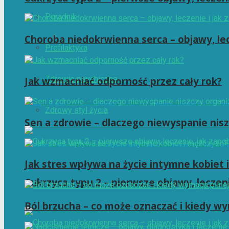
Poradnik
Choroba niedokrwienna serca – objawy, lec
Profilaktyka
Zdrowie psychiczne
Jak wzmacniać odporność przez cały rok?
Zdrowy styl życia
Sen a zdrowie – dlaczego niewyspanie nis
Jak stres wpływa na życie intymne kobiet 
Cukrzyca typu 2 – pierwsze objawy, leczen
Ból brzucha – co może oznaczać i kiedy wy