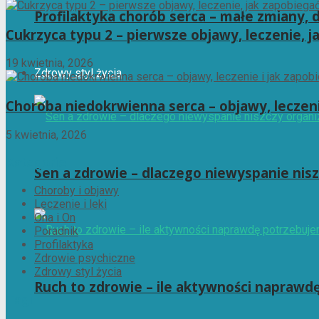
Profilaktyka chorób serca – małe zmiany, 
Cukrzyca typu 2 – pierwsze objawy, leczenie, j
19 kwietnia, 2026
Zdrowy styl życia
Choroba niedokrwienna serca – objawy, leczeni
5 kwietnia, 2026
Kategorie
Sen a zdrowie – dlaczego niewyspanie nis
Choroby i objawy
Leczenie i leki
Ona i On
Poradnik
Profilaktyka
Zdrowie psychiczne
Zdrowy styl życia
Ruch to zdrowie – ile aktywności naprawd
Tagi