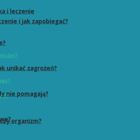
a i leczenie
zenie i jak zapobiegać?
e?
jak unikać zagrożeń?
dy nie pomagają?
owe?
zczy organizm?