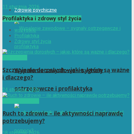
11 stycznia, 2026
Zdrowie psychiczne
Profilaktyka i zdrowy styl życia
wszystkie
Profilaktyka
Zdrowy styl życia
Profilaktyka
Szczepienia dorosłych – jakie, które są ważne
Wypalenie zawodowe – sygnały
i dlaczego?
ostrzegawcze i profilaktyka
24 stycznia, 2026
Zdrowy styl życia
Ruch to zdrowie – ile aktywności naprawdę
potrzebujemy?
18 stycznia, 2026