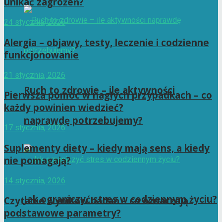
unikać zagrożeń?
24 stycznia, 2026
Alergia – objawy, testy, leczenie i codzienne
funkcjonowanie
21 stycznia, 2026
Ruch to zdrowie – ile aktywności
Pierwsza pomoc w nagłych przypadkach – co
każdy powinien wiedzieć?
naprawdę potrzebujemy?
17 stycznia, 2026
Suplementy diety – kiedy mają sens, a kiedy
nie pomagają?
14 stycznia, 2026
Jak ograniczyć stres w codziennym życiu?
Czytanie wyników badań – co oznaczają
podstawowe parametry?