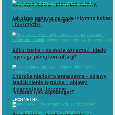
Cukrzyca typu 2 – pierwsze objawy,
Jak stres wpływa na życie intymne kobiet
leczenie, jak zapobiegać?
i mężczyzn?
Ból brzucha – co może oznaczać i kiedy
wymaga pilnej konsultacji?
Choroba niedokrwienna serca – objawy,
Nadciśnienie tętnicze – objawy,
diagnostyka i leczenie
leczenie i jak zapobiegać?
Leczenie i leki
Antybiotyki – kiedy naprawdę są