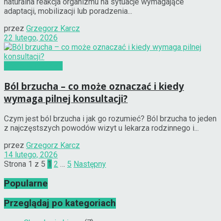
naturalna reakcja organizmu na sytuacje wymagające
adaptacji, mobilizacji lub poradzenia...
przez
Grzegorz Karcz
22 lutego, 2026
Choroby i objawy
Ból brzucha – co może oznaczać i kiedy
wymaga pilnej konsultacji?
Czym jest ból brzucha i jak go rozumieć? Ból brzucha to jeden
z najczęstszych powodów wizyt u lekarza rodzinnego i...
przez
Grzegorz Karcz
14 lutego, 2026
Strona 1 z 5
1
2
…
5
Następny
Popularne
Przeglądaj po kategoriach