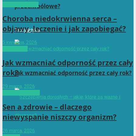
Choroby i objawy
przeciwbólowe?
Choroba niedokrwienna serca –
objawy, leczenie i jak zapobiegać?
Profilaktyka
5 kwietnia, 2026
Profilaktyka
Jak wzmacniać odporność przez cały
rok?
Jak wzmacniać odporność przez cały rok?
29 marca, 2026
Zdrowy styl życia
Sen a zdrowie – dlaczego
niewyspanie niszczy organizm?
26 marca, 2026