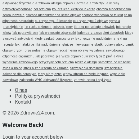
aktywność fizyczna dla zdrowia
alergia objawy i leczenie
antybiotyki a wirusy
antybiotykooporność
ból brzucha
ból brzucha kiedy do lekarza
choroba niedokrwienna
serca leczenie
choroba niedokrwienna serca objawy
choroba wieńcowa co to jest
co na
odporność naturalnie
cukrzyca typu 2 leczenie
cukrzyca typu 2 objawy
grypa a
przeziębienie
ile ruchu dziennie potrzebujemy
ile snu potrzebuje człowiek
interakcje
leków
jak poprawić sen
jak wzmocnić odporność
kalendarz szczepień dorosłych
kiedy
stosować antybiotyki
kiedy szukać pomocy przy lęku
leczenie nadciśnienia
leki na
receptę
lęk i ataki paniki
nadciśnienie tętnicze
niewyspanie skutki
objawy ataku paniki
objawy grypy i przeziębienia
objawy nadciśnienia
objawy wypalenia zawodowego
odporność organizmu jak poprawić
pierwsze objawy cukrzycy typu 2
profilaktyka
wypalenia zawodowego
przyczyny bólu brzucha
rodzaje alergii
samodzielne leczenie
stres a libido
stres a zaburzenia seksualne
szczepienia dorosłych
szczepienia
zalecane dla dorosłych
testy alergiczne
wpływ stresu na życie intymne
wypalenie
zawodowe
zalecenia WHO aktywność fizyczna
zdrowie serca i styl życia
O nas
Polityka prywatności
Kontakt
© 2026
Zdrowie24.com
.
Welcome Back!
Login to your account below