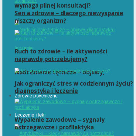
wymaga pilnej konsultacji?
Sen a zdrowie – dlaczego niewyspanie
niszczy organizm?
Ruch to zdrowie – ile aktywności
naprawdę potrzebujemy?
Nadciśnienie tętnicze – objawy,
Jak ograniczyć stres w codziennym życiu?
diagnostyka i leczenie
Zdrowie psychiczne
Leczenie i leki
Wypalenie zawodowe – sygnały
ostrzegawcze i profilaktyka