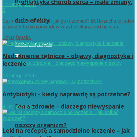
Profilaktyka chorób serca – małe zmiany,
14 lutego, 2026
0
duże efekty
Czym jest ból brzucha i jak go rozumieć? Ból brzucha to jeden
z najczęstszych powodów wizyt u lekarza rodzinnego i...
Czytaj
Details
Zdrowy styl życia
Nadciśnienie tętnicze – objawy, diagnostyka i
leczenie
14 lutego, 2026
Antybiotyki – kiedy naprawdę są potrzebne?
Sen a zdrowie – dlaczego niewyspanie
8 lutego, 2026
niszczy organizm?
Leki na receptę a samodzielne leczenie – jak