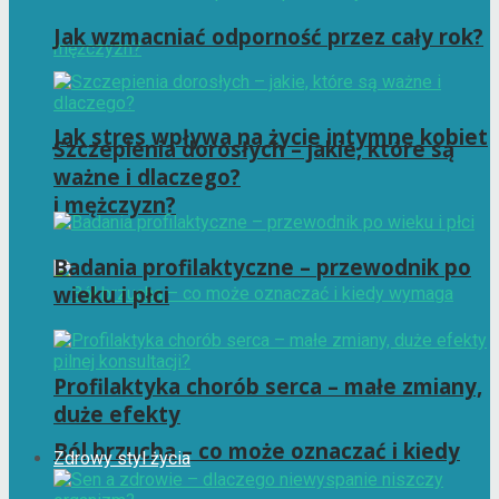
Jak wzmacniać odporność przez cały rok?
Jak stres wpływa na życie intymne kobiet
Szczepienia dorosłych – jakie, które są
ważne i dlaczego?
i mężczyzn?
Badania profilaktyczne – przewodnik po
wieku i płci
Profilaktyka chorób serca – małe zmiany,
duże efekty
Ból brzucha – co może oznaczać i kiedy
Zdrowy styl życia