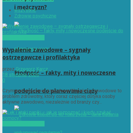
i mężczyzn?
wszystkie
Zdrowie psychiczne
Zdrowie psychiczne
Wypalenie zawodowe – sygnały
ostrzegawcze i profilaktyka
przez
Grzegorz Karcz
Płodność – fakty, mity i nowoczesne
18 stycznia, 2026
0
podejście do planowania ciąży
Czym jest wypalenie zawodowe Wypalenie zawodowe to
problem zdrowotny, który coraz częściej dotyka osoby
aktywne zawodowo, niezależnie od branży czy...
Zdrowie psychiczne