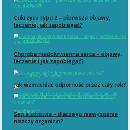
Ona i On
Cukrzyca typu 2 – pierwsze objawy,
Poradnik
leczenie, jak zapobiegać?
Profilaktyka
Choroba niedokrwienna serca – objawy,
Zdrowie psychiczne
leczenie i jak zapobiegać?
Zdrowy styl życia
Jak wzmacniać odporność przez cały rok?
Sen a zdrowie – dlaczego niewyspanie
niszczy organizm?