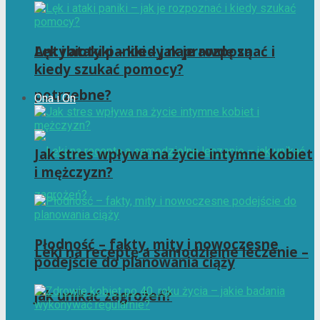
Antybiotyki – kiedy naprawdę są
Lęk i ataki paniki – jak je rozpoznać i
kiedy szukać pomocy?
potrzebne?
Ona i On
Jak stres wpływa na życie intymne kobiet
i mężczyzn?
Płodność – fakty, mity i nowoczesne
Leki na receptę a samodzielne leczenie –
podejście do planowania ciąży
jak unikać zagrożeń?