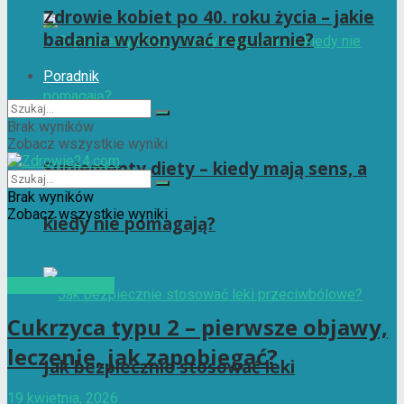
Zdrowie kobiet po 40. roku życia – jakie
badania wykonywać regularnie?
Poradnik
Brak wyników
Zobacz wszystkie wyniki
Suplementy diety – kiedy mają sens, a
Brak wyników
Zobacz wszystkie wyniki
kiedy nie pomagają?
Choroby i objawy
Cukrzyca typu 2 – pierwsze objawy,
leczenie, jak zapobiegać?
Jak bezpiecznie stosować leki
19 kwietnia, 2026